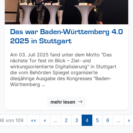
Das war Baden-Württemberg 4.0
2025 in Stuttgart
Am 03. Juli 2025 fand unter dem Motto "Das
nächste Tor fest im Blick – Ziel- und
wirkungsorientierte Digitalisierung" in Stuttgart
die vom Behörden Spiegel organisierte
diesjährige Ausgabe des Kongresses "Baden-
Württemberg ...
mehr lesen
36 von 109
««
«
...
2
3
4
5
6
...
»