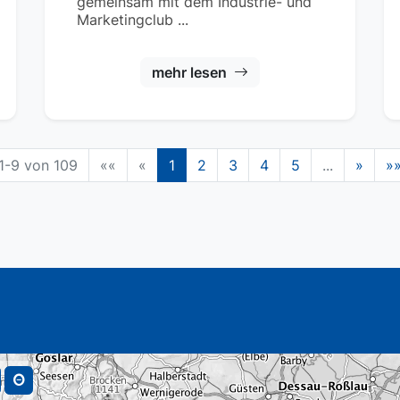
gemeinsam mit dem Industrie- und
Marketingclub ...
mehr lesen
1-9 von 109
««
«
1
2
3
4
5
...
»
»