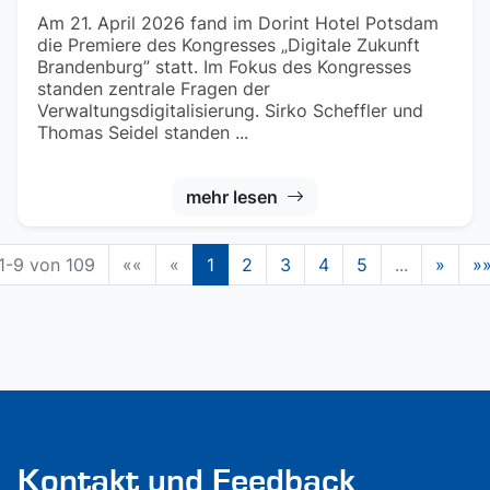
Am 21. April 2026 fand im Dorint Hotel Potsdam
die Premiere des Kongresses „Digitale Zukunft
Brandenburg” statt. Im Fokus des Kongresses
standen zentrale Fragen der
Verwaltungsdigitalisierung. Sirko Scheffler und
Thomas Seidel standen ...
mehr lesen
1-9 von 109
««
«
1
2
3
4
5
...
»
»
Kontakt und Feedback