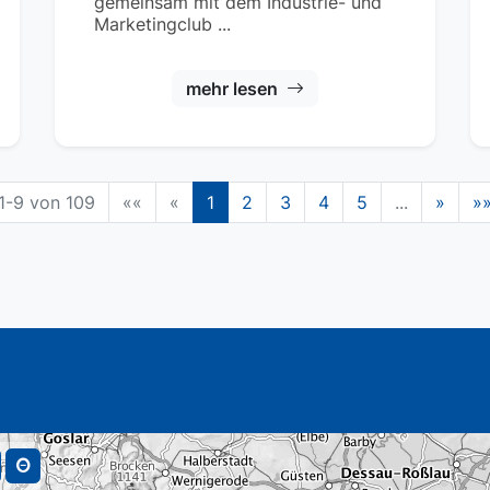
gemeinsam mit dem Industrie- und
Marketingclub ...
mehr lesen
1-9 von 109
««
«
1
2
3
4
5
...
»
»