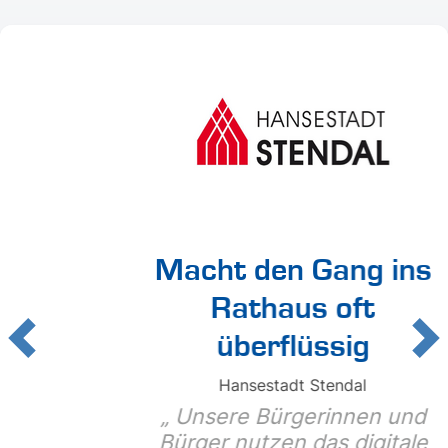
Macht den Gang ins
Rathaus oft
überflüssig
Previous
Ne
Hansestadt Stendal
Unsere Bürgerinnen und
Bürger nutzen das digitale