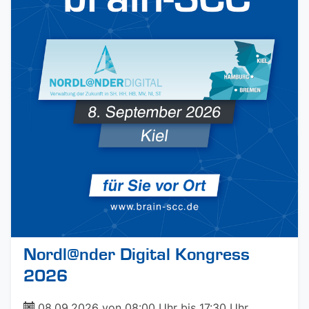
Nordl@nder Digital Kongress
2026
ticket
08.09.2026 von 08:00 Uhr bis 17:30 Uhr