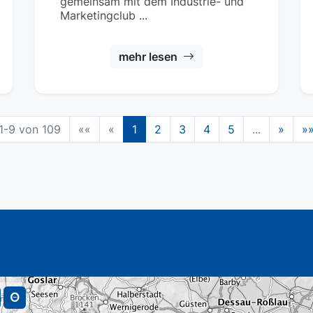
gemeinsam mit dem Industrie- und
Marketingclub ...
mehr lesen
1-9 von 109
««
«
1
2
3
4
5
...
»
»