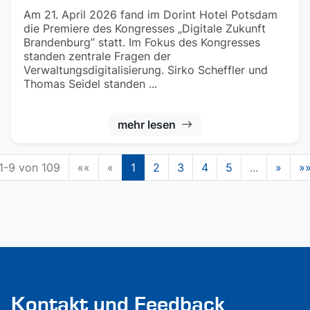
Am 21. April 2026 fand im Dorint Hotel Potsdam
die Premiere des Kongresses „Digitale Zukunft
Brandenburg” statt. Im Fokus des Kongresses
standen zentrale Fragen der
Verwaltungsdigitalisierung. Sirko Scheffler und
Thomas Seidel standen ...
mehr lesen
1-9 von 109
««
«
1
2
3
4
5
...
»
»
Kontakt und Feedback