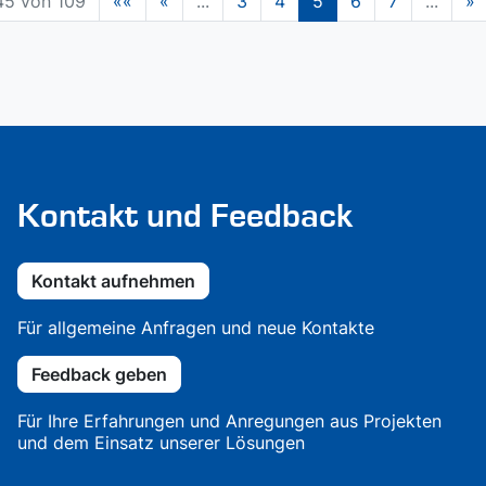
45 von 109
««
«
...
3
4
5
6
7
...
»
Kontakt und Feedback
Kontakt aufnehmen
Für allgemeine Anfragen und neue Kontakte
Feedback geben
Für Ihre Erfahrungen und Anregungen aus Projekten
und dem Einsatz unserer Lösungen