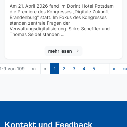
Am 21. April 2026 fand im Dorint Hotel Potsdam
die Premiere des Kongresses „Digitale Zukunft
Brandenburg” statt. Im Fokus des Kongresses
standen zentrale Fragen der
Verwaltungsdigitalisierung. Sirko Scheffler und
Thomas Seidel standen ...
mehr lesen
1-9 von 109
««
«
1
2
3
4
5
...
»
»
Kontakt und Feedback