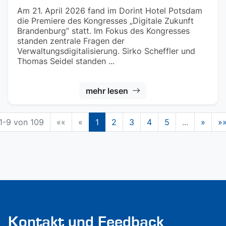
Am 21. April 2026 fand im Dorint Hotel Potsdam
die Premiere des Kongresses „Digitale Zukunft
Brandenburg” statt. Im Fokus des Kongresses
standen zentrale Fragen der
Verwaltungsdigitalisierung. Sirko Scheffler und
Thomas Seidel standen ...
mehr lesen
1-9 von 109
««
«
1
2
3
4
5
...
»
»
Kontakt und Feedback