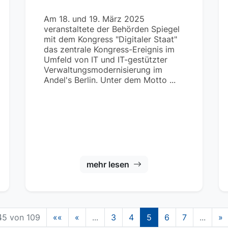
Am 18. und 19. März 2025
veranstaltete der Behörden Spiegel
mit dem Kongress "Digitaler Staat"
das zentrale Kongress-Ereignis im
Umfeld von IT und IT-gestützter
Verwaltungsmodernisierung im
Andel's Berlin. Unter dem Motto ...
mehr lesen
45 von 109
««
«
...
3
4
5
6
7
...
»