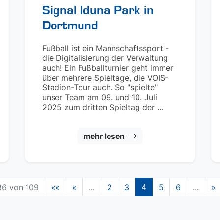
Signal Iduna Park in
Dortmund
Fußball ist ein Mannschaftssport -
die Digitalisierung der Verwaltung
auch! Ein Fußballturnier geht immer
über mehrere Spieltage, die VOIS-
Stadion-Tour auch. So "spielte"
unser Team am 09. und 10. Juli
2025 zum dritten Spieltag der ...
mehr lesen
36 von 109
««
«
...
2
3
4
5
6
...
»