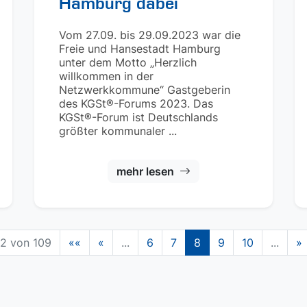
Hamburg dabei
Vom 27.09. bis 29.09.2023 war die
Freie und Hansestadt Hamburg
unter dem Motto „Herzlich
willkommen in der
Netzwerkkommune“ Gastgeberin
des KGSt®-Forums 2023. Das
KGSt®-Forum ist Deutschlands
größter kommunaler ...
mehr lesen
2 von 109
««
«
...
6
7
8
9
10
...
»