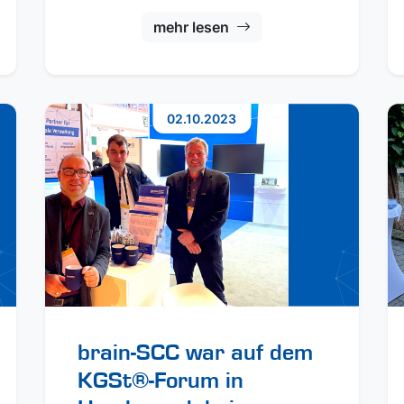
mehr lesen
02.10.2023
brain-SCC war auf dem
KGSt®-Forum in