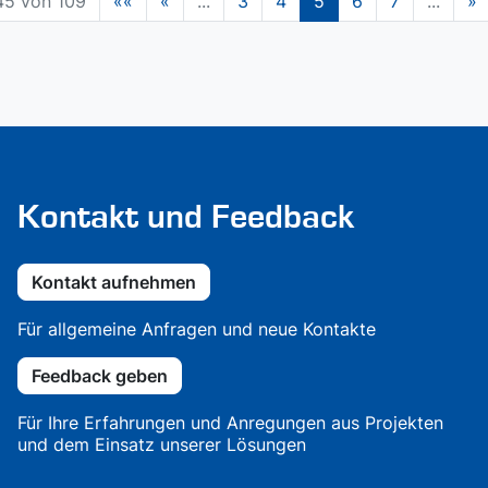
45 von 109
««
«
...
3
4
5
6
7
...
»
Kontakt und Feedback
Kontakt aufnehmen
Für allgemeine Anfragen und neue Kontakte
Feedback geben
Für Ihre Erfahrungen und Anregungen aus Projekten
und dem Einsatz unserer Lösungen