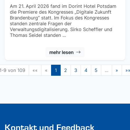
Am 21. April 2026 fand im Dorint Hotel Potsdam
die Premiere des Kongresses „Digitale Zukunft
Brandenburg” statt. Im Fokus des Kongresses
standen zentrale Fragen der
Verwaltungsdigitalisierung. Sirko Scheffler und
Thomas Seidel standen ...
mehr lesen
1-9 von 109
««
«
1
2
3
4
5
...
»
»
Kontakt und Feedback