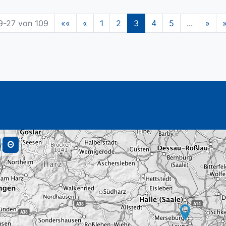
9-27 von 109
««
«
1
2
3
4
5
...
»