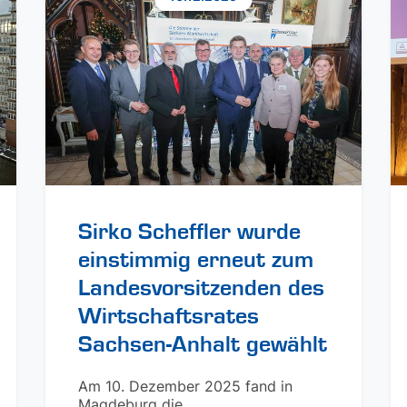
Sirko Scheffler wurde
einstimmig erneut zum
Landesvorsitzenden des
Wirtschaftsrates
Sachsen-Anhalt gewählt
Am 10. Dezember 2025 fand in
Magdeburg die