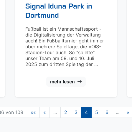
Signal Iduna Park in
Dortmund
Fußball ist ein Mannschaftssport -
die Digitalisierung der Verwaltung
auch! Ein Fußballturnier geht immer
über mehrere Spieltage, die VOIS-
Stadion-Tour auch. So "spielte"
unser Team am 09. und 10. Juli
2025 zum dritten Spieltag der ...
mehr lesen
36 von 109
««
«
...
2
3
4
5
6
...
»