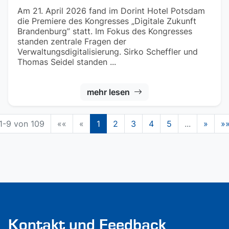
Am 21. April 2026 fand im Dorint Hotel Potsdam
die Premiere des Kongresses „Digitale Zukunft
Brandenburg” statt. Im Fokus des Kongresses
standen zentrale Fragen der
Verwaltungsdigitalisierung. Sirko Scheffler und
Thomas Seidel standen ...
mehr lesen
1-9 von 109
««
«
1
2
3
4
5
...
»
»
Kontakt und Feedback